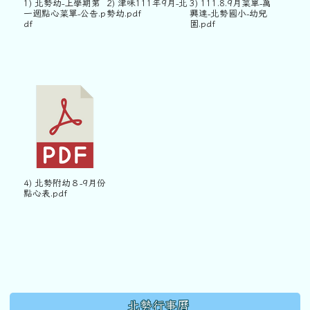
1) 北勢幼-上學期第
2) 津味111年9月-北
3) 111.8.9月菜單-萬
一週點心菜單-公告.p
勢幼.pdf
興達-北勢國小-幼兒
df
園.pdf
4) 北勢附幼８-9月份
點心表.pdf
下中區域內容
北勢行事曆