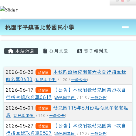
桃園市平鎮區北勢國民小學
跳至主內容區
導覽列
桃園市平鎮區北勢國民小學
頁尾區域
主內容區域
本站消息
分月文章
電子報列表
文章列表
2026-06-30
本校附設幼兒園第六次自行招生錄
幼兒園
取名單0630
(
幼兒園主任
/ 120 /
一般公告
)
2026-06-17
【公告】本校附設幼兒園第四次自
幼兒園
行招生錄取名單0617
(
幼兒園主任
/ 118 /
一般公告
)
2026-06-01
幼兒園115年6月份點心及午餐餐點
幼兒園
表
(
幼兒園主任
/ 110 /
一般公告
)
2026-05-27
【公告】本校附設幼兒園第一次自
幼兒園
行招生錄取名單0527
(
幼兒園主任
/ 170 /
一般公告
)