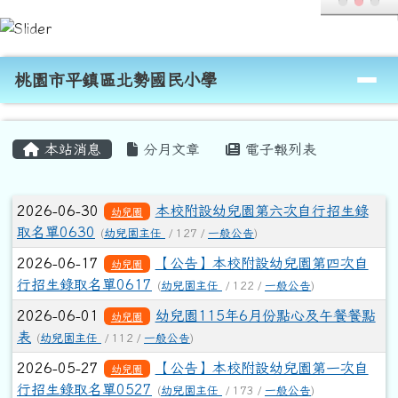
桃園市平鎮區北勢國民小學
跳至主內容區
導覽列
桃園市平鎮區北勢國民小學
頁尾區域
主內容區域
本站消息
分月文章
電子報列表
文章列表
2026-06-30
本校附設幼兒園第六次自行招生錄
幼兒園
取名單0630
(
幼兒園主任
/ 127 /
一般公告
)
2026-06-17
【公告】本校附設幼兒園第四次自
幼兒園
行招生錄取名單0617
(
幼兒園主任
/ 122 /
一般公告
)
2026-06-01
幼兒園115年6月份點心及午餐餐點
幼兒園
表
(
幼兒園主任
/ 112 /
一般公告
)
2026-05-27
【公告】本校附設幼兒園第一次自
幼兒園
行招生錄取名單0527
(
幼兒園主任
/ 173 /
一般公告
)