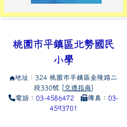
link to https://tyckids.ymps.t
link to https://10000.gov.tw/
link to https://eliteracy.edu
link to https://10000.gov.tw/
link to https://tyckids.ymps.t
link to https://www.edusave.
link to https://i.win.org.tw
link to https://tyckids.ymps.t
link to https://tyckids.ymps.t
link to https://www.edusave.
link to https://tyckids.ymps.t
桃園市平鎮區北勢國民
小學
地址：324 桃園市平鎮區金陵路二
段330號 [
交通指南
]
電話：
03-4586472
傳真：
03-
4593701