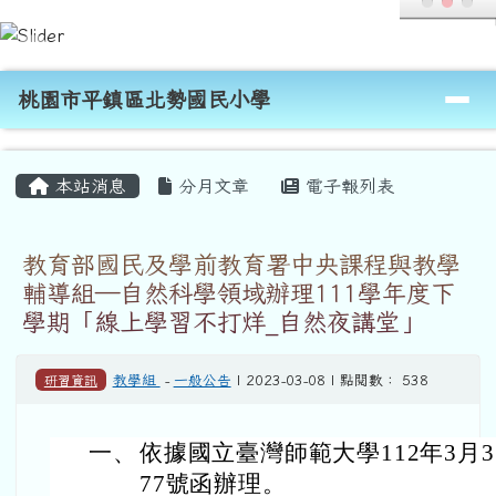
桃園市平鎮區北勢國民小學
跳至主內容區
導覽列
桃園市平鎮區北勢國民小學
頁尾區域
主內容區域
本站消息
分月文章
電子報列表
教育部國民及學前教育署中央課程與教學
輔導組—自然科學領域辦理111學年度下
學期「線上學習不打烊_自然夜講堂」
研習資訊
教學組
-
一般公告
| 2023-03-08 | 點閱數： 538
一、
依據國立臺灣師範大學112年3月3日
77號函辦理。