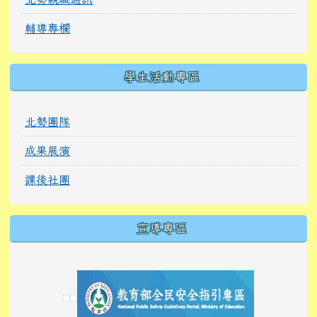
輔導專欄
學生活動專區
北勢團隊
成果展演
課後社團
宣導專區
link to https://tyckids.ymps.tyc.edu.tw/
link to https://tyckids.ymps.tyc.edu.tw/
link to https://tyckids.ymps.tyc.edu.tw/
link to https://www.edusave.edu.tw/
link to https://eliteracy.edu.tw/Shorts/xiaoho
link to https://tyckids.ymps.tyc.edu.tw/
link to htt
link to http
link to http