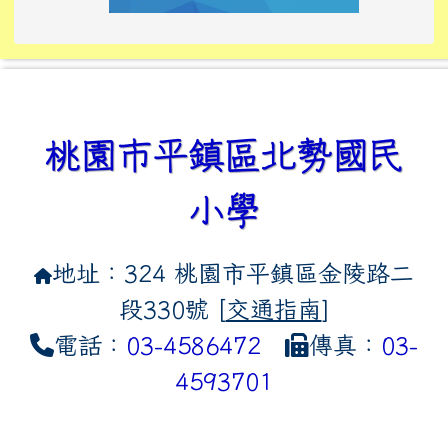
link to https://tyckids.ymps.t
link to https://10000.gov.tw/
link to https://eliteracy.edu
link to https://10000.gov.tw/
link to https://tyckids.ymps.t
link to https://www.edusave.
link to https://i.win.org.tw
link to https://tyckids.ymps.t
link to https://tyckids.ymps.t
link to https://www.edusave.
link to https://tyckids.ymps.t
桃園市平鎮區北勢國民
小學
地址：324 桃園市平鎮區金陵路二
段330號 [
交通指南
]
電話：
03-4586472
傳真：
03-
4593701