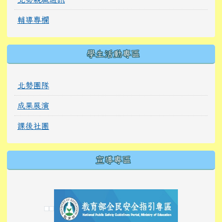
輔導專欄
學生活動專區
北勢團隊
成果展演
課後社團
宣導專區
link to https://tyckids.ymps.tyc.edu.tw/
link to https://tyckids.ymps.tyc.edu.tw/
link to https://tyckids.ymps.tyc.edu.tw/
link to https://www.edusave.edu.tw/
link to https://eliteracy.edu.tw/Shorts/xiaoho
link to https://tyckids.ymps.tyc.edu.tw/
link to htt
link to http
link to http