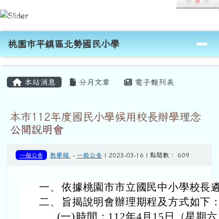
桃園市平鎮區北勢國民小學
跳至主內容區
導覽列
桃園市平鎮區北勢國民小學
頁尾區域
主內容區域
本站消息
分月文章
電子報列表
本市112年度國民小學候用校長辦學理念
公開說明會
一般公告
教學組
-
一般公告
| 2023-03-16 | 點閱數： 609
一、
依據桃園市市立國民中小學校長
二、
旨揭說明會辦理期程及方式如下
(一)
時間：112年4月15日（星期六