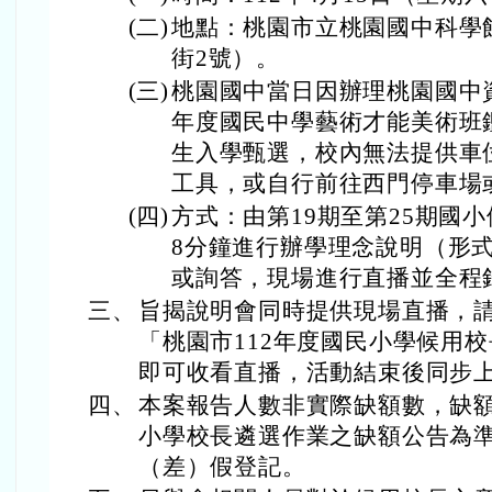
(二)
地點：桃園市立桃園國中科學
街2號）。
(三)
桃園國中當日因辦理桃園國中資
年度國民中學藝術才能美術班鑑
生入學甄選，校內無法提供車
工具，或自行前往西門停車場
(四)
方式：由第19期至第25期國
8分鐘進行辦學理念說明（形
或詢答，現場進行直播並全程
三、
旨揭說明會同時提供現場直播，請於
「桃園市112年度國民小學候用
即可收看直播，活動結束後同步
四、
本案報告人數非實際缺額數，缺額
小學校長遴選作業之缺額公告為
（差）假登記。