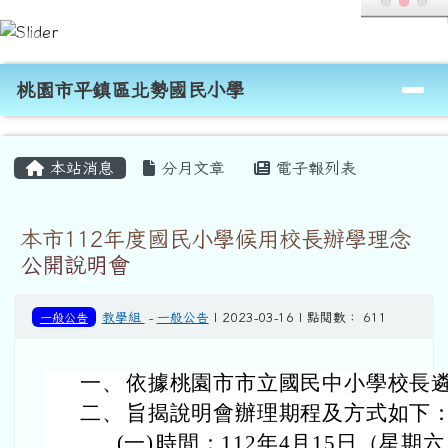
桃園市平鎮區北勢國民小學
跳至主內容區
導覽列
桃園市平鎮區北勢國民小學
頁尾區域
主內容區域
本站消息
分月文章
電子報列表
本市112年度國民小學候用校長辦學理念
公開說明會
一般公告
教學組
-
一般公告
| 2023-03-16 | 點閱數： 611
一、
依據桃園市市立國民中小學校長
二、
旨揭說明會辦理期程及方式如下
(一)
時間：112年4月15日（星期六