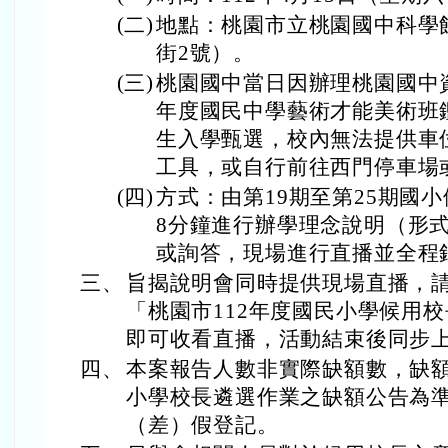
(二)
地點：桃園市立桃園國中科學
街2號）。
(三)
桃園國中當日因辦理桃園國中資
年度國民中學藝術才能美術班鑑
生入學甄選，校內無法提供車
工具，或自行前往西門停車場
(四)
方式：由第19期至第25期國
8分鐘進行辦學理念說明（形
或詢答，現場進行直播並全程
三、
旨揭說明會同時提供現場直播，請於
「桃園市112年度國民小學候用
即可收看直播，活動結束後同步
四、
本案報告人數非實際缺額數，缺額
小學校長遴選作業之缺額公告為
（差）假登記。