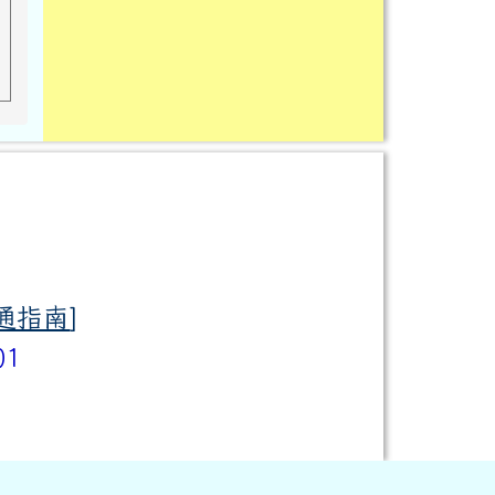
通指南
]
01