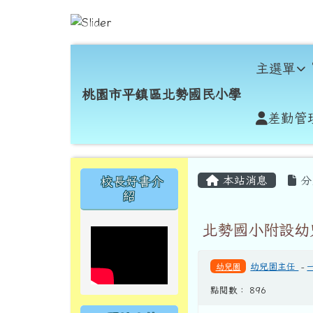
跳至主內容區
桃園市平鎮區北勢國民小
導覽列
主選單
桃園市平鎮區北勢國民小學
差勤管
頁尾區域
主內容區域
左邊區域內容
本站消息
分
校長好書介
紹
北勢國小附設幼
幼兒園
幼兒園主任
-
點閱數： 896