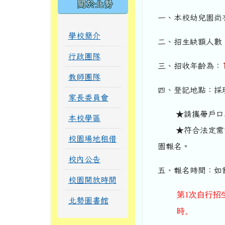
關於北勢
一、本校幼兒園尚
學校簡介
二、招生缺額人數
行政團隊
三、招收年齡為：
教師團隊
四、登記地點：採
家長委員會
★請攜帶戶口名
本校學區
★符合法定需協助
校園場地租借
園報名。
校內公告
五、報名時間：如
校園開放時間
第1次自行招生：
北勢圖書館
時。