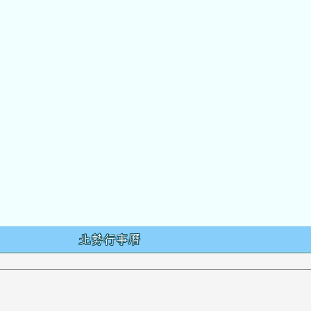
容
北勢行事曆