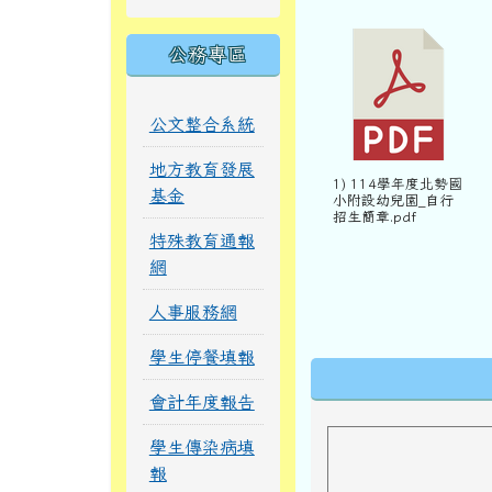
公務專區
公文整合系統
地方教育發展
1) 114學年度北勢國
基金
小附設幼兒園_自行
招生簡章.pdf
特殊教育通報
網
人事服務網
學生停餐填報
下中區域內
會計年度報告
學生傳染病填
報