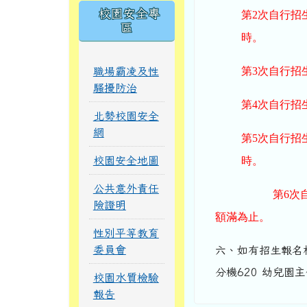
校園安全專
第2次自行招生：
區
時。
第3次自行招生：
職場霸凌及性
騷擾防治
第4次自行招生：
北勢校園安全
網
第5次自行招生：
校園安全地圖
時。
公共意外責任
第6次
險證明
額滿為止。
性別平等教育
委員會
六、如有招生報名相
分機620 幼兒園
校園水質檢驗
報告