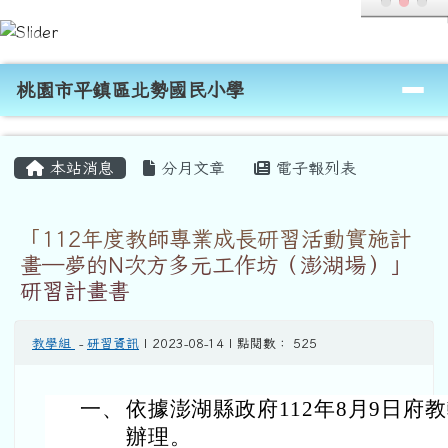
桃園市平鎮區北勢國民小學
跳至主內容區
導覽列
桃園市平鎮區北勢國民小學
頁尾區域
主內容區域
本站消息
分月文章
電子報列表
「112年度教師專業成長研習活動實施計
畫─夢的N次方多元工作坊（澎湖場）」
研習計畫書
教學組
-
研習資訊
| 2023-08-14 | 點閱數： 525
一、
依據澎湖縣政府112年8月9日府教輔
辦理。