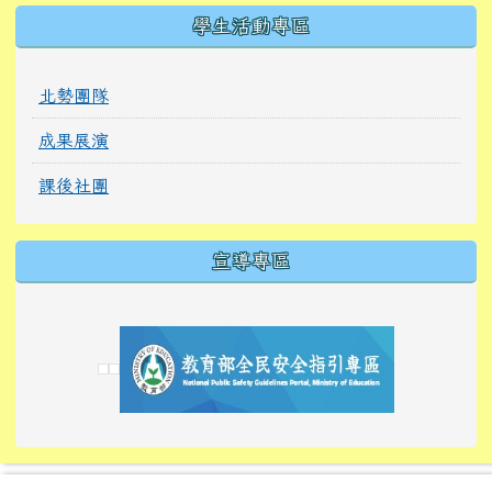
學生活動專區
北勢團隊
成果展演
課後社團
宣導專區
link to https://tyckids.ymps.tyc.edu.tw/
link to https://tyckids.ymps.tyc.edu.tw/
link to https://tyckids.ymps.tyc.edu.tw/
link to https://www.edusave.edu.tw/
link to https://eliteracy.edu.tw/Shorts/xiaoho
link to https://tyckids.ymps.tyc.edu.tw/
link to htt
link to http
link to http
link to https://tyckids.ymps.t
link to https://10000.gov.tw/
link to https://eliteracy.edu
link to https://10000.gov.tw/
link to https://tyckids.ymps.t
link to https://www.edusave.
link to https://i.win.org.tw
link to https://tyckids.ymps.t
link to https://tyckids.ymps.t
link to https://www.edusave.
link to https://tyckids.ymps.t