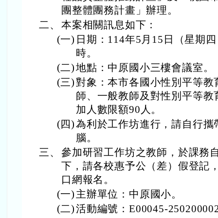
團整體團務計畫」辦理。
二、
本案相關訊息如下：
(一)
日期：114年5月15日（星
時。
(二)
地點：中原國小三樓會議室。
(三)
對象：本市各國小性別平等教
師、一般教師及對性別平等教
加人數限額90人。
(四)
為利於工作坊進行，請自行攜
腦。
三、
參加研習工作坊之教師，於課務
下，請各校惠予公（差）假登記
口網報名。
(一)
主辦單位：中原國小。
(二)
活動編號：E00045-25020000