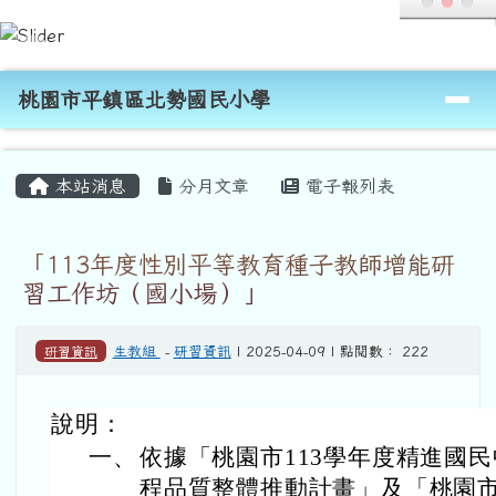
桃園市平鎮區北勢國民小學
跳至主內容區
導覽列
桃園市平鎮區北勢國民小學
頁尾區域
主內容區域
本站消息
分月文章
電子報列表
「113年度性別平等教育種子教師增能研
習工作坊（國小場）」
研習資訊
生教組
-
研習資訊
| 2025-04-09 | 點閱數： 222
說明：
一、
依據「桃園市113學年度精進國
程品質整體推動計畫」及「桃園市