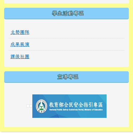
學生活動專區
北勢團隊
成果展演
課後社團
宣導專區
link to https://tyckids.ymps.tyc.edu.tw/
link to https://tyckids.ymps.tyc.edu.tw/
link to https://tyckids.ymps.tyc.edu.tw/
link to https://www.edusave.edu.tw/
link to https://eliteracy.edu.tw/Shorts/xiaoho
link to https://tyckids.ymps.tyc.edu.tw/
link to htt
link to http
link to http
link to https://tyckids.ymps.t
link to https://10000.gov.tw/
link to https://eliteracy.edu
link to https://10000.gov.tw/
link to https://tyckids.ymps.t
link to https://www.edusave.
link to https://i.win.org.tw
link to https://tyckids.ymps.t
link to https://tyckids.ymps.t
link to https://www.edusave.
link to https://tyckids.ymps.t