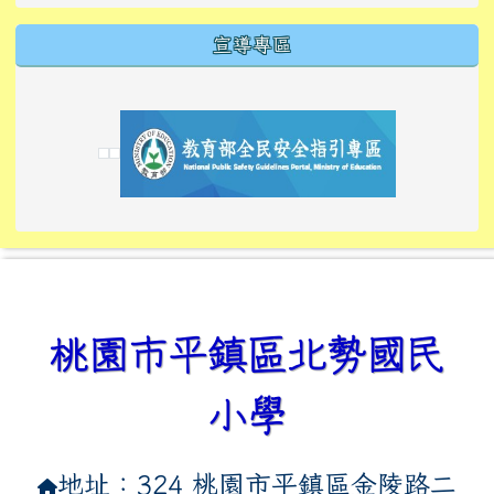
宣導專區
link to https://tyckids.ymps.tyc.edu.tw/
link to https://tyckids.ymps.tyc.edu.tw/
link to https://tyckids.ymps.tyc.edu.tw/
link to https://www.edusave.edu.tw/
link to https://eliteracy.edu.tw/Shorts/xiaoho
link to https://tyckids.ymps.tyc.edu.tw/
link to htt
link to http
link to http
link to https://tyckids.ymps.t
link to https://10000.gov.tw/
link to https://eliteracy.edu
link to https://10000.gov.tw/
link to https://tyckids.ymps.t
link to https://www.edusave.
link to https://i.win.org.tw
link to https://tyckids.ymps.t
link to https://tyckids.ymps.t
link to https://www.edusave.
link to https://tyckids.ymps.t
桃園市平鎮區北勢國民
小學
地址：324 桃園市平鎮區金陵路二