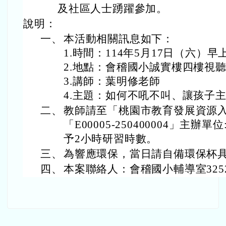
及社區人士踴躍參加。
說明：
一、
本活動相關訊息如下：
1.時間：114年5月17日（六）早上
2.地點：會稽國小誠實樓四
3.講師：葉明修老師
4.主題：如何不吼不叫、讓孩子
二、
教師請至「桃園市教育發展資源
「E00005-250400004」主
予2小時研習時數。
三、
為響應環保，當日請自備環保杯
四、
本案聯絡人：會稽國小輔導室3252