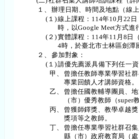
(二)
社群召集人講師培訓課程（詳
１、
辦理日期、時間及地點（線
(１)
線上課程：114年10月22
時，以Google Meet方式
(２)
實體課程：114年11月8
4時，於臺北市士林區劍潭
２、
參加對象：
(１)
請優先薦派具備下列任一資
甲、
曾擔任教師專業學習社群
專業回饋人才講師資格。
乙、
曾擔任國教輔導團員、地
（市）優秀教師（supe
丙、
曾獲師鐸獎、教學卓越獎
獎項等之教師。
丁、
曾擔任專業學習社群召集
縣（市）政府教育局（處