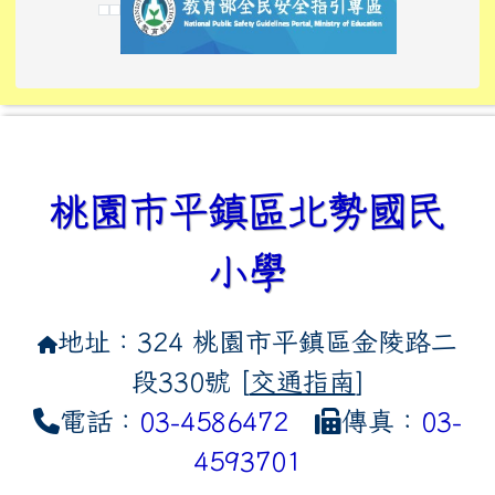
link to https://tyckids.ymps.t
link to https://10000.gov.tw/
link to https://eliteracy.edu
link to https://10000.gov.tw/
link to https://tyckids.ymps.t
link to https://www.edusave.
link to https://i.win.org.tw
link to https://tyckids.ymps.t
link to https://tyckids.ymps.t
link to https://www.edusave.
link to https://tyckids.ymps.t
桃園市平鎮區北勢國民
小學
地址：324 桃園市平鎮區金陵路二
段330號 [
交通指南
]
電話：
03-4586472
傳真：
03-
4593701