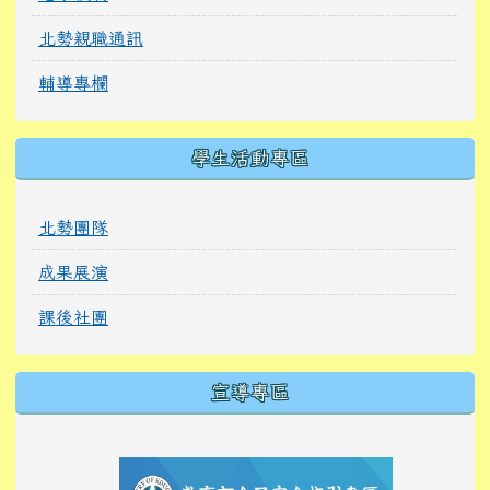
北勢親職通訊
輔導專欄
學生活動專區
北勢團隊
成果展演
課後社團
宣導專區
link to https://tyckids.ymps.tyc.edu.tw/
link to https://tyckids.ymps.tyc.edu.tw/
link to https://tyckids.ymps.tyc.edu.tw/
link to https://www.edusave.edu.tw/
link to https://eliteracy.edu.tw/Shorts/xiaoho
link to https://tyckids.ymps.tyc.edu.tw/
link to htt
link to http
link to http