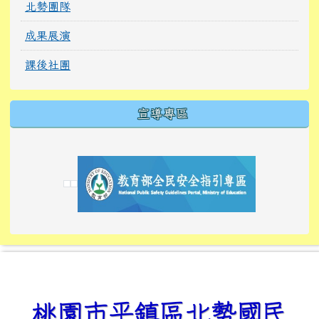
北勢團隊
成果展演
課後社團
宣導專區
link to https://tyckids.ymps.tyc.edu.tw/
link to https://tyckids.ymps.tyc.edu.tw/
link to https://tyckids.ymps.tyc.edu.tw/
link to https://www.edusave.edu.tw/
link to https://eliteracy.edu.tw/Shorts/xiaoho
link to https://tyckids.ymps.tyc.edu.tw/
link to htt
link to http
link to http
link to https://tyckids.ymps.t
link to https://10000.gov.tw/
link to https://eliteracy.edu
link to https://10000.gov.tw/
link to https://tyckids.ymps.t
link to https://www.edusave.
link to https://i.win.org.tw
link to https://tyckids.ymps.t
link to https://tyckids.ymps.t
link to https://www.edusave.
link to https://tyckids.ymps.t
桃園市平鎮區北勢國民