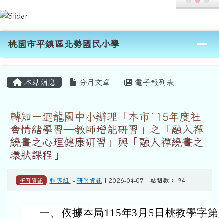
桃園市平鎮區北勢國民小學
跳至主內容區
導覽列
桃園市平鎮區北勢國民小學
頁尾區域
主內容區域
本站消息
分月文章
電子報列表
轉知－迴龍國中小辦理「本市115年度社
會情緒學習—教師增能研習」之「融入禪
繞畫之心理健康研習」與「融入禪繞畫之
環狀課程」
研習資訊
輔導組
-
研習資訊
| 2026-04-07 | 點閱數： 94
一、
依據本局115年3月5日桃教學字第1