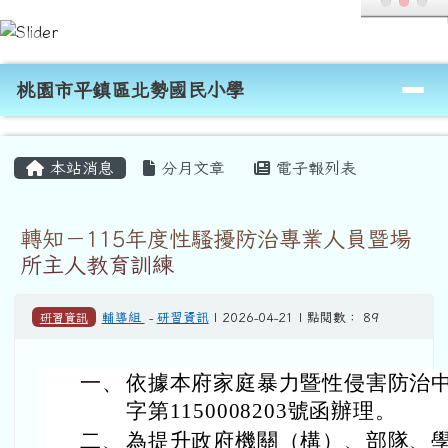
桃園市平鎮區北勢國民小學
跳至主內容區
導覽列
桃園市平鎮區北勢國民小學
頁尾區域
主內容區域
本站消息
分月文章
電子報列表
轉知－115年度性騷擾防治專業人員暨場
所主人教育訓練
研習資訊
輔導組
-
研習資訊
| 2026-04-21 | 點閱數： 89
一、
依據本府家庭暴力暨性侵害防治中心
字第1150008203號函辦理。
二、
為提升政府機關（構）、部隊、