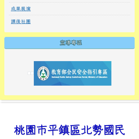
成果展演
課後社團
宣導專區
link to https://tyckids.ymps.tyc.edu.tw/
link to https://tyckids.ymps.tyc.edu.tw/
link to https://tyckids.ymps.tyc.edu.tw/
link to https://www.edusave.edu.tw/
link to https://eliteracy.edu.tw/Shorts/xiaoho
link to https://tyckids.ymps.tyc.edu.tw/
link to htt
link to http
link to http
link to https://tyckids.ymps.t
link to https://10000.gov.tw/
link to https://eliteracy.edu
link to https://10000.gov.tw/
link to https://tyckids.ymps.t
link to https://www.edusave.
link to https://i.win.org.tw
link to https://tyckids.ymps.t
link to https://tyckids.ymps.t
link to https://www.edusave.
link to https://tyckids.ymps.t
桃園市平鎮區北勢國民