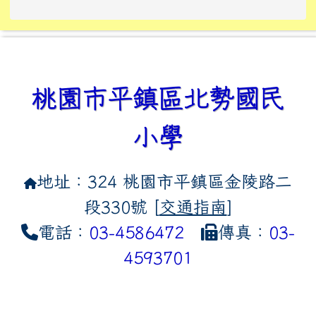
link to https://tyckids.ymps.t
link to https://10000.gov.tw/
link to https://eliteracy.edu
link to https://10000.gov.tw/
link to https://tyckids.ymps.t
link to https://www.edusave.
link to https://i.win.org.tw
link to https://tyckids.ymps.t
link to https://tyckids.ymps.t
link to https://www.edusave.
link to https://tyckids.ymps.t
桃園市平鎮區北勢國民
小學
地址：324 桃園市平鎮區金陵路二
段330號 [
交通指南
]
電話：
03-4586472
傳真：
03-
4593701