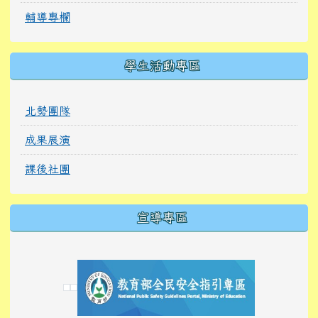
輔導專欄
學生活動專區
北勢團隊
成果展演
課後社團
宣導專區
link to https://tyckids.ymps.tyc.edu.tw/
link to https://tyckids.ymps.tyc.edu.tw/
link to https://tyckids.ymps.tyc.edu.tw/
link to https://www.edusave.edu.tw/
link to https://eliteracy.edu.tw/Shorts/xiaoho
link to https://tyckids.ymps.tyc.edu.tw/
link to htt
link to http
link to http