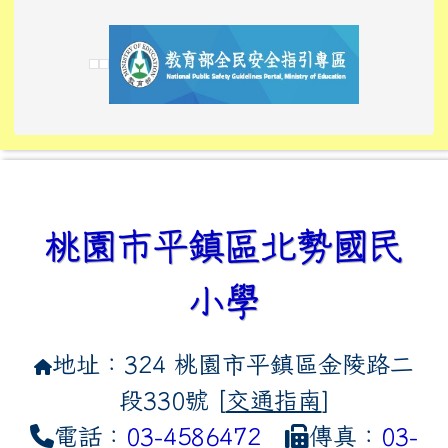
link to https://tyckids.ymps.tyc.edu.tw/
link to https://tyckids.ymps.tyc.edu.tw/
link to https://tyckids.ymps.tyc.edu.tw/
link to https://www.edusave.edu.tw/
link to https://eliteracy.edu.tw/Shorts/xiaoho
link to https://tyckids.ymps.tyc.edu.tw/
link to htt
link to http
link to http
link to https://tyckids.ymps.t
link to https://10000.gov.tw/
link to https://eliteracy.edu
link to https://10000.gov.tw/
link to https://tyckids.ymps.t
link to https://www.edusave.
link to https://i.win.org.tw
link to https://tyckids.ymps.t
link to https://tyckids.ymps.t
link to https://www.edusave.
link to https://tyckids.ymps.t
桃園市平鎮區北勢國民
小學
地址：324 桃園市平鎮區金陵路二
段330號 [
交通指南
]
電話：
03-4586472
傳真：
03-