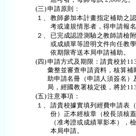
(三)
申請原則：
１、
教師參加本計畫指定補助之
考或違規情形者，得申請報
２、
已完成認證測驗之教師請檢
或成績單等證明文件向任教
依期限寄送本局申請補助。
(四)
申請方式及期限：請貴校於11
彙整並審查申請資料，核算補
助申請名冊（申請人須簽名）
局，經國教署核定後，將於11
(五)
注意事項：
１、
請貴校據實填列經費申請表（
份）正本經核章（校長須核
（准考證或成績單影本），
本局申請。