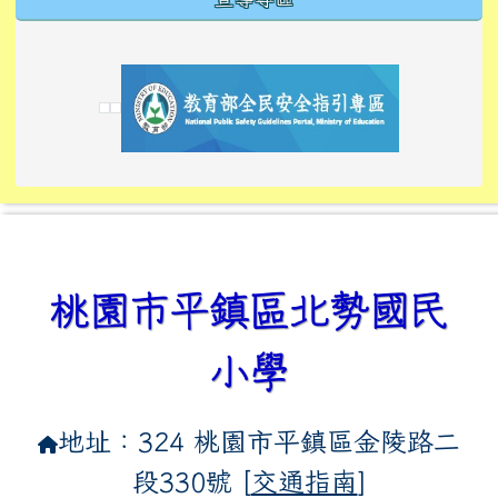
link to https://tyckids.ymps.tyc.edu.tw/
link to https://tyckids.ymps.tyc.edu.tw/
link to https://tyckids.ymps.tyc.edu.tw/
link to https://www.edusave.edu.tw/
link to https://eliteracy.edu.tw/Shorts/xiaoho
link to https://tyckids.ymps.tyc.edu.tw/
link to htt
link to http
link to http
link to https://tyckids.ymps.t
link to https://10000.gov.tw/
link to https://eliteracy.edu
link to https://10000.gov.tw/
link to https://tyckids.ymps.t
link to https://www.edusave.
link to https://i.win.org.tw
link to https://tyckids.ymps.t
link to https://tyckids.ymps.t
link to https://www.edusave.
link to https://tyckids.ymps.t
桃園市平鎮區北勢國民
小學
地址：324 桃園市平鎮區金陵路二
段330號 [
交通指南
]