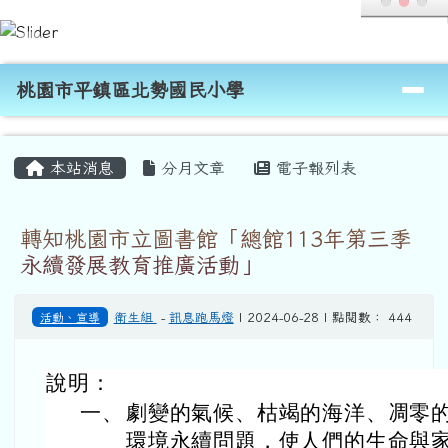
桃園市平鎮區北勢國民小學
跳至主內容區
導覽列
桃園市平鎮區北勢國民小學
頁尾區域
主內容區域
本站消息
分月文章
電子報列表
轉知桃園市立圖書館「總館113年第三季
永續發展教育推廣活動」
活動、宣導
衛生組
-
訊息跑馬燈
| 2024-06-28 | 點閱數： 444
說明：
一、
劇變的氣候、枯竭的海洋、凋零
環境永續問題，使人們的生命與