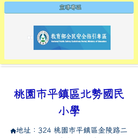
宣導專區
link to https://tyckids.ymps.tyc.edu.tw/
link to https://tyckids.ymps.tyc.edu.tw/
link to https://tyckids.ymps.tyc.edu.tw/
link to https://www.edusave.edu.tw/
link to https://eliteracy.edu.tw/Shorts/xiaoho
link to https://tyckids.ymps.tyc.edu.tw/
link to htt
link to http
link to http
link to https://tyckids.ymps.t
link to https://10000.gov.tw/
link to https://eliteracy.edu
link to https://10000.gov.tw/
link to https://tyckids.ymps.t
link to https://www.edusave.
link to https://i.win.org.tw
link to https://tyckids.ymps.t
link to https://tyckids.ymps.t
link to https://www.edusave.
link to https://tyckids.ymps.t
桃園市平鎮區北勢國民
小學
地址：324 桃園市平鎮區金陵路二