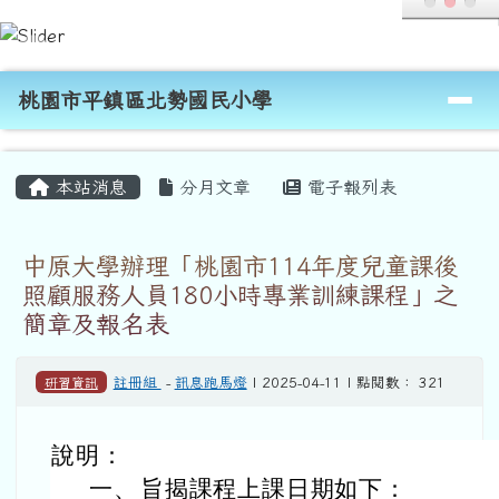
桃園市平鎮區北勢國民小學
跳至主內容區
導覽列
桃園市平鎮區北勢國民小學
頁尾區域
主內容區域
本站消息
分月文章
電子報列表
中原大學辦理「桃園市114年度兒童課後
照顧服務人員180小時專業訓練課程」之
簡章及報名表
研習資訊
註冊組
-
訊息跑馬燈
| 2025-04-11 | 點閱數： 321
說明：
一、
旨揭課程上課日期如下：