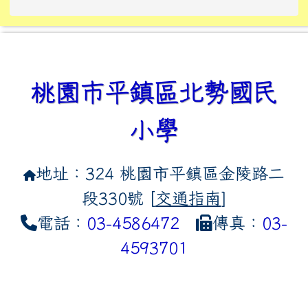
link to https://tyckids.ymps.t
link to https://10000.gov.tw/
link to https://eliteracy.edu
link to https://10000.gov.tw/
link to https://tyckids.ymps.t
link to https://www.edusave.
link to https://i.win.org.tw
link to https://tyckids.ymps.t
link to https://tyckids.ymps.t
link to https://www.edusave.
link to https://tyckids.ymps.t
桃園市平鎮區北勢國民
小學
地址：324 桃園市平鎮區金陵路二
段330號 [
交通指南
]
電話：
03-4586472
傳真：
03-
4593701