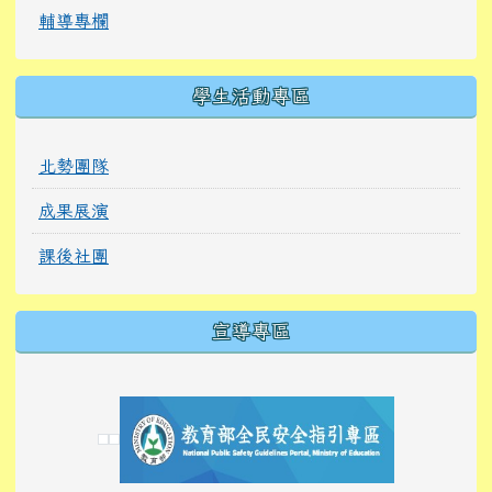
輔導專欄
學生活動專區
北勢團隊
成果展演
課後社團
宣導專區
link to https://tyckids.ymps.tyc.edu.tw/
link to https://tyckids.ymps.tyc.edu.tw/
link to https://tyckids.ymps.tyc.edu.tw/
link to https://www.edusave.edu.tw/
link to https://eliteracy.edu.tw/Shorts/xiaoho
link to https://tyckids.ymps.tyc.edu.tw/
link to htt
link to http
link to http