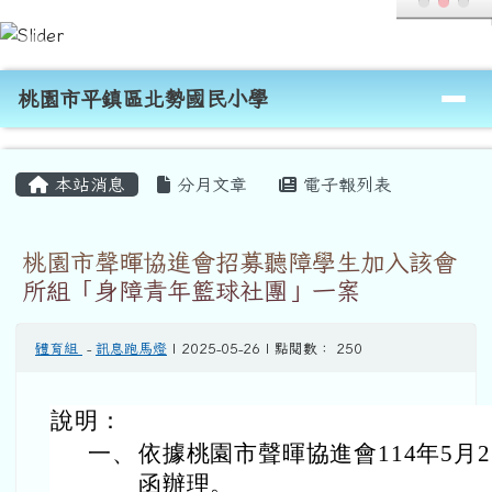
桃園市平鎮區北勢國民小學
跳至主內容區
導覽列
桃園市平鎮區北勢國民小學
頁尾區域
主內容區域
本站消息
分月文章
電子報列表
桃園市聲暉協進會招募聽障學生加入該會
所組「身障青年籃球社團」一案
體育組
-
訊息跑馬燈
| 2025-05-26 | 點閱數： 250
說明：
一、
依據桃園市聲暉協進會114年5月21
函辦理。