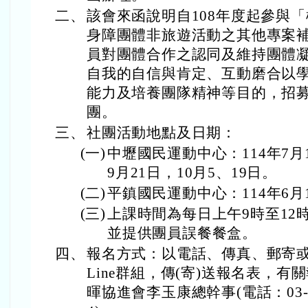
二、
該會來函說明自108年度起參與
身障團體非旅遊活動之其他專案
員對團體合作之認同及維持團體
自我的自信與肯定、互動磨合以
能力及培養團隊精神等目的，招
團。
三、
社團活動地點及日期：
(一)
中壢國民運動中心：114年7月1
9月21日，10月5、19日。
(二)
平鎮國民運動中心：114年6月
(三)
上課時間為每日上午9時至12
並提供團員誤餐餐盒。
四、
報名方式：以電話、傳真、郵寄
Line群組，傳(寄)送報名表，
暉協進會李玉康總幹事(電話：03-284