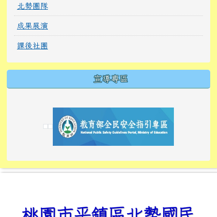
北勢團隊
成果展演
課後社團
宣導專區
link to https://tyckids.ymps.tyc.edu.tw/
link to https://tyckids.ymps.tyc.edu.tw/
link to https://tyckids.ymps.tyc.edu.tw/
link to https://www.edusave.edu.tw/
link to https://eliteracy.edu.tw/Shorts/xiaoho
link to https://tyckids.ymps.tyc.edu.tw/
link to htt
link to http
link to http
link to https://tyckids.ymps.t
link to https://10000.gov.tw/
link to https://eliteracy.edu
link to https://10000.gov.tw/
link to https://tyckids.ymps.t
link to https://www.edusave.
link to https://i.win.org.tw
link to https://tyckids.ymps.t
link to https://tyckids.ymps.t
link to https://www.edusave.
link to https://tyckids.ymps.t
桃園市平鎮區北勢國民