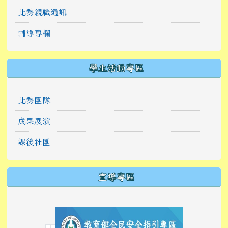
北勢親職通訊
輔導專欄
學生活動專區
北勢團隊
成果展演
課後社團
宣導專區
link to https://tyckids.ymps.tyc.edu.tw/
link to https://tyckids.ymps.tyc.edu.tw/
link to https://tyckids.ymps.tyc.edu.tw/
link to https://www.edusave.edu.tw/
link to https://eliteracy.edu.tw/Shorts/xiaoho
link to https://tyckids.ymps.tyc.edu.tw/
link to htt
link to http
link to http