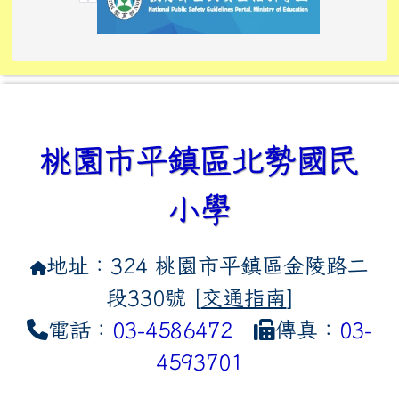
link to https://tyckids.ymps.t
link to https://10000.gov.tw/
link to https://eliteracy.edu
link to https://10000.gov.tw/
link to https://tyckids.ymps.t
link to https://www.edusave.
link to https://i.win.org.tw
link to https://tyckids.ymps.t
link to https://tyckids.ymps.t
link to https://www.edusave.
link to https://tyckids.ymps.t
桃園市平鎮區北勢國民
小學
地址：324 桃園市平鎮區金陵路二
段330號 [
交通指南
]
電話：
03-4586472
傳真：
03-
4593701