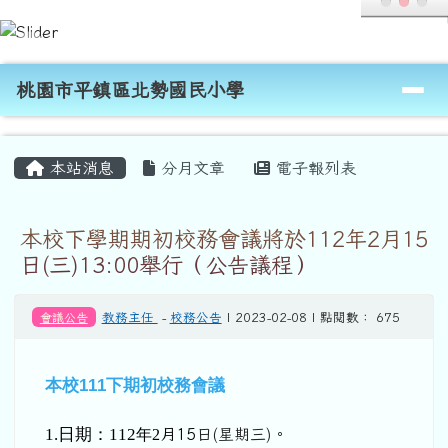
桃園市平鎮區北勢國民小學
跳至主內容區
導覽列
桃園市平鎮區北勢國民小學
頁尾區域
主內容區域
本站消息
分月文章
電子報列表
本校下學期期初校務會議將於112年2月15
日(三)13:00舉行（公告議程）
會議公告
教務主任
-
校務公告
| 2023-02-08 | 點閱數： 675
本校
111
下期初校務會議
1.
日期：112
年2
月15
日(星期三)。