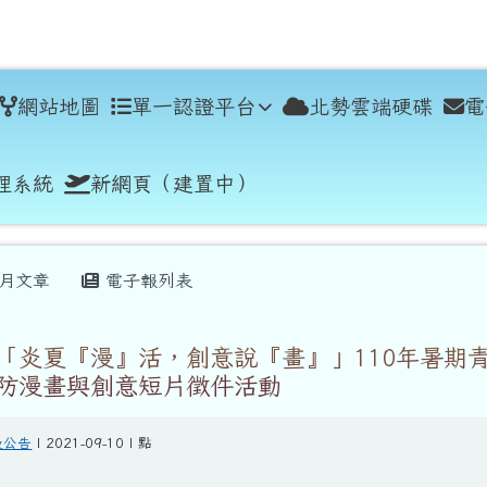
學
網站地圖
單一認證平台
北勢雲端硬碟
電
理系統
新網頁（建置中）
月文章
電子報列表
「炎夏『漫』活，創意說『畫』」110年暑期
防漫畫與創意短片徵件活動
般公告
| 2021-09-10 | 點