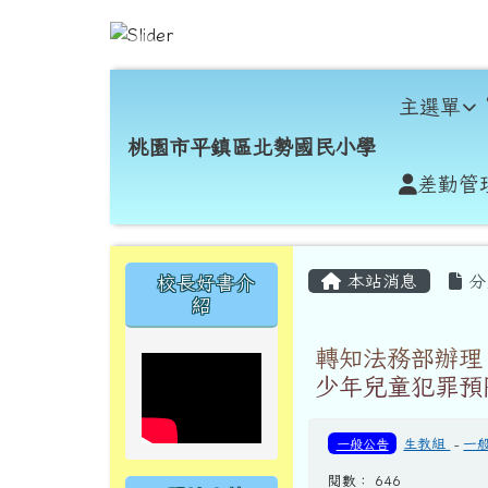
跳至主內容區
桃園市平鎮區北勢國民小
導覽列
主選單
桃園市平鎮區北勢國民小學
差勤管
頁尾區域
主內容區域
左邊區域內容
本站消息
分
校長好書介
紹
轉知法務部辦理
少年兒童犯罪預
一般公告
生教組
-
一
閱數： 646