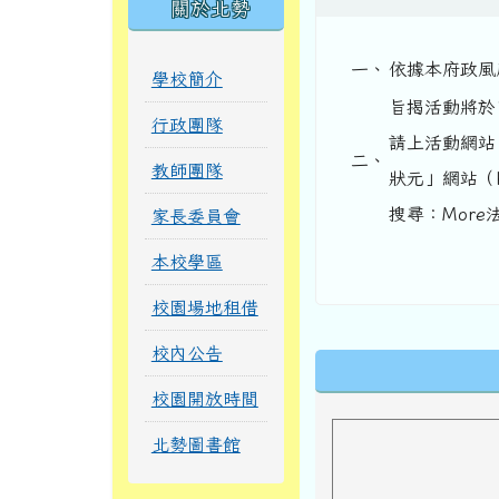
關於北勢
一、
依據本府政風處
學校簡介
旨揭活動將於
行政團隊
請上活動網站（htt
二、
教師團隊
狀元」網站（http
搜尋：Mor
家長委員會
本校學區
校園場地租借
校內公告
下中區域內
校園開放時間
北勢圖書館