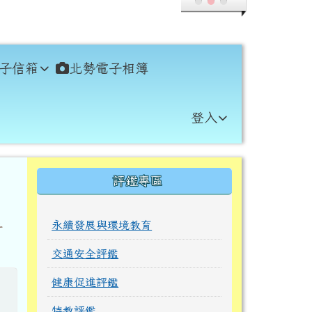
子信箱
北勢電子相簿
登入
右邊區域內容
評鑑專區
永續發展與環境教育
青
交通安全評鑑
健康促進評鑑
特教評鑑