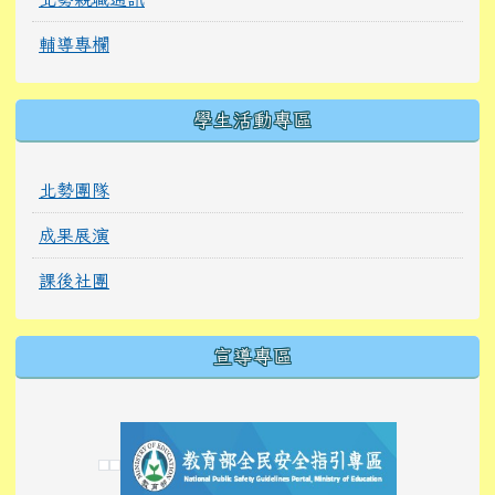
輔導專欄
學生活動專區
北勢團隊
成果展演
課後社團
宣導專區
link to https://tyckids.ymps.tyc.edu.tw/
link to https://tyckids.ymps.tyc.edu.tw/
link to https://tyckids.ymps.tyc.edu.tw/
link to https://www.edusave.edu.tw/
link to https://eliteracy.edu.tw/Shorts/xiaoho
link to https://tyckids.ymps.tyc.edu.tw/
link to htt
link to http
link to http