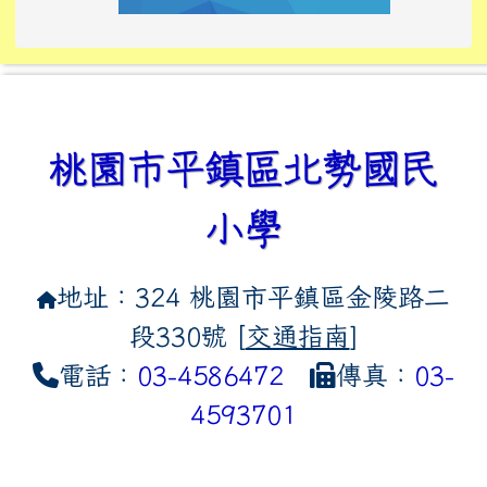
link to https://tyckids.ymps.t
link to https://10000.gov.tw/
link to https://eliteracy.edu
link to https://10000.gov.tw/
link to https://tyckids.ymps.t
link to https://www.edusave.
link to https://i.win.org.tw
link to https://tyckids.ymps.t
link to https://tyckids.ymps.t
link to https://www.edusave.
link to https://tyckids.ymps.t
桃園市平鎮區北勢國民
小學
地址：324 桃園市平鎮區金陵路二
段330號 [
交通指南
]
電話：
03-4586472
傳真：
03-
4593701