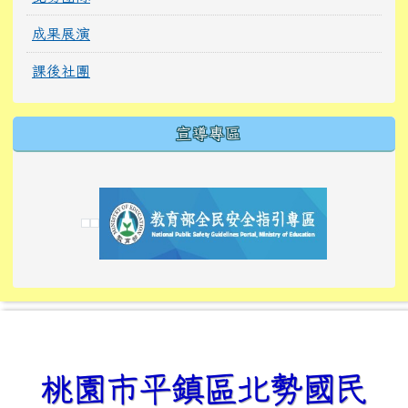
成果展演
課後社團
宣導專區
link to https://tyckids.ymps.tyc.edu.tw/
link to https://tyckids.ymps.tyc.edu.tw/
link to https://tyckids.ymps.tyc.edu.tw/
link to https://www.edusave.edu.tw/
link to https://eliteracy.edu.tw/Shorts/xiaoho
link to https://tyckids.ymps.tyc.edu.tw/
link to htt
link to http
link to http
link to https://tyckids.ymps.t
link to https://10000.gov.tw/
link to https://eliteracy.edu
link to https://10000.gov.tw/
link to https://tyckids.ymps.t
link to https://www.edusave.
link to https://i.win.org.tw
link to https://tyckids.ymps.t
link to https://tyckids.ymps.t
link to https://www.edusave.
link to https://tyckids.ymps.t
桃園市平鎮區北勢國民