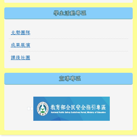
學生活動專區
北勢團隊
成果展演
課後社團
宣導專區
link to https://tyckids.ymps.tyc.edu.tw/
link to https://tyckids.ymps.tyc.edu.tw/
link to https://tyckids.ymps.tyc.edu.tw/
link to https://www.edusave.edu.tw/
link to https://eliteracy.edu.tw/Shorts/xiaoho
link to https://tyckids.ymps.tyc.edu.tw/
link to htt
link to http
link to http
link to https://tyckids.ymps.t
link to https://10000.gov.tw/
link to https://eliteracy.edu
link to https://10000.gov.tw/
link to https://tyckids.ymps.t
link to https://www.edusave.
link to https://i.win.org.tw
link to https://tyckids.ymps.t
link to https://tyckids.ymps.t
link to https://www.edusave.
link to https://tyckids.ymps.t