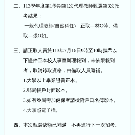
二、113學年度第1學期第1次代理教師甄選第3次招
考結果：
一般代理教師(自然科任)：正取
—
林
O
萍
、備
取
—
張
O
如
。
三、
請正取人員於113年7月16日9時至10時攜帶以
下證件至本校人事室辦理報到，未依限報到
者，取消錄取資格，由備取人員遞補。
1.
大學以上畢業證書正本。
2.
郵局帳戶封面影本。
3.如有眷屬需加健保者請檢附戶口名簿影本。
4.
大頭照電子檔。
四、本次甄選缺額已補滿，不再進行下一次招考。