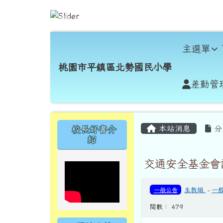
跳至主內容區
桃園市平鎮區北勢國民小
導覽列
主選單
桃園市平鎮區北勢國民小學
差勤管
頁尾區域
主內容區域
左邊區域內容
本站消息
分
校長好書介
紹
交通安全基金會
一般公告
生教組
-
一
閱數： 479