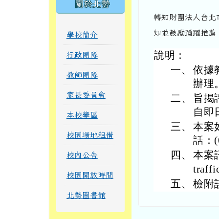
關於北勢
轉知財團法人台北
知並鼓勵踴躍推薦
學校簡介
說明：
行政團隊
一、
依據教
教師團隊
辦理
家長委員會
二、
旨揭
自即
本校學區
三、
本案
校園場地租借
話：(0
四、
本案訊
校內公告
traff
校園開放時間
五、
檢附
北勢圖書館