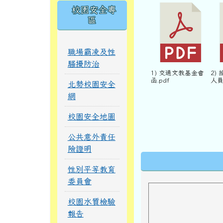
校園安全專
區
職場霸凌及性
騷擾防治
1) 交通文教基金會
2)
函.pdf
人員
北勢校園安全
網
校園安全地圖
公共意外責任
險證明
下中區域內
性別平等教育
委員會
校園水質檢驗
報告