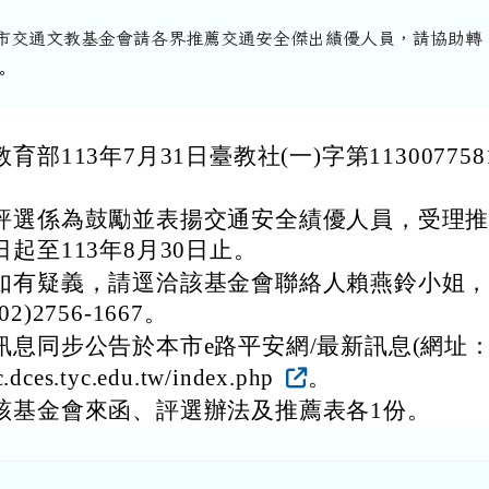
市交通文教基金會請各界推薦交通安全傑出績優人員，請協助轉
。
育部113年7月31日臺教社(一)字第11300775
。
評選係為鼓勵並表揚交通安全績優人員，受理
日起至113年8月30日止。
如有疑義，請逕洽該基金會聯絡人賴燕鈴小姐
2)2756-1667。
息同步公告於本市e路平安網/最新訊息(網址：htt
ic.dces.tyc.edu.tw/index.php
。
該基金會來函、評選辦法及推薦表各1份。