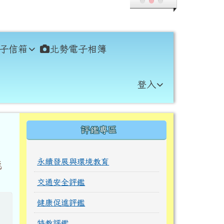
子信箱
北勢電子相簿
登入
右邊區域內容
評鑑專區
永續發展與環境教育
能
交通安全評鑑
健康促進評鑑
特教評鑑