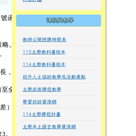
7號函
課程與教學
教師公開授課時間表
策略。
115北勢教科書版本
時。
114北勢教科書版本
家長，共
校外人士協助教學或活動要點
前至全
北勢武術課程教學
學習扶助資源網
（差）假
114北勢課程計畫
北勢本土語言教學資源網
23。