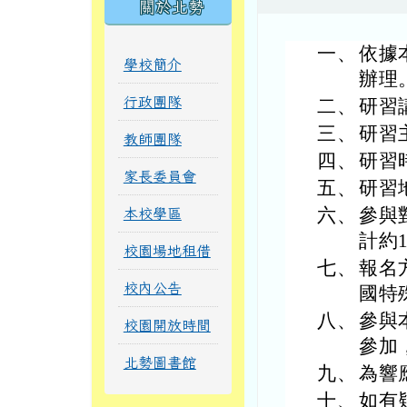
關於北勢
一、
依據本
學校簡介
辦理
行政團隊
二、
研習
三、
研習
教師團隊
四、
研習
家長委員會
五、
研習
六、
參與
本校學區
計約
校園場地租借
七、
報名
校內公告
國特
八、
參與
校園開放時間
參加
北勢圖書館
九、
為響
十、
如有疑