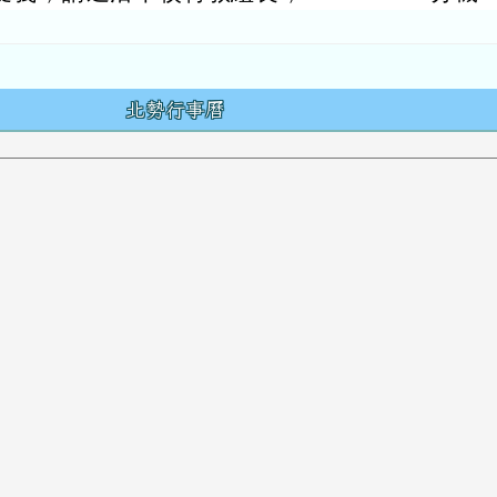
容
北勢行事曆