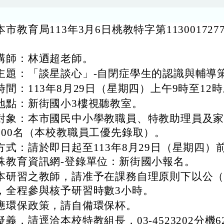
市教育局113年3月6日桃教特字第113001727
。
講師：林迺超老師。
主題：「談星談心」-自閉症學生的認識與輔導
時間：113年8月29日（星期四）上午9時至12
地點：新街國小3樓視聽教室。
對象：本市國民中小學教職員、特教助理員及
100名（本校教職員工優先錄取）。
方式：請於即日起至113年8月29日（星期四）
殊教育資訊網-登錄單位：新街國小報名。
本研習之教師，請准予在課務自理原則下以公
，全程參與核予研習時數3小時。
應環保政策，請自備環保杯。
義，請逕洽本校特教組長，03-4523202分機6