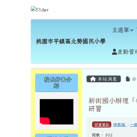
跳至主內容區
桃園市平鎮區北勢國民小
導覽列
主選單
桃園市平鎮區北勢國民小學
差勤管
頁尾區域
主內容區域
左邊區域內容
本站消息
分
校長好書介
紹
新街國小辦理「
研習
研習資訊
特教組
-
一
閱數： 302