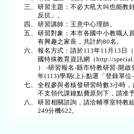
三、
研習主題：不必大吼大叫也能教好
反抗」。
四、
研習講師：王意中心理師。
五、
研習對象：本市各國中小教職人
有興趣之家長，共計約80名。
六、
報名方式：請於113年11月13日
國特殊教育資訊網（http://special.mo
） -研習報名-縣市特教研習-開啟
年(113)學期(上)-點選「登錄單
七、
全程參與者核發研習時數3小時，
不支領代課鐘點費原則下，請准
八、
研習相關諮詢，請洽輔導室特教組廖
249分機622。