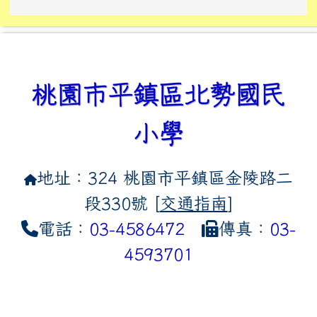
link to https://tyckids.ymps.t
link to https://10000.gov.tw/
link to https://eliteracy.edu
link to https://10000.gov.tw/
link to https://tyckids.ymps.t
link to https://www.edusave.
link to https://i.win.org.tw
link to https://tyckids.ymps.t
link to https://tyckids.ymps.t
link to https://www.edusave.
link to https://tyckids.ymps.t
桃園市平鎮區北勢國民
小學
地址：324 桃園市平鎮區金陵路二
段330號 [
交通指南
]
電話：
03-4586472
傳真：
03-
4593701