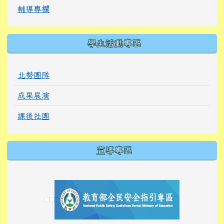
輔導專欄
學生活動專區
北勢團隊
成果展演
課後社團
宣導專區
link to https://tyckids.ymps.tyc.edu.tw/
link to https://tyckids.ymps.tyc.edu.tw/
link to https://tyckids.ymps.tyc.edu.tw/
link to https://www.edusave.edu.tw/
link to https://eliteracy.edu.tw/Shorts/xiaoho
link to https://tyckids.ymps.tyc.edu.tw/
link to htt
link to http
link to http