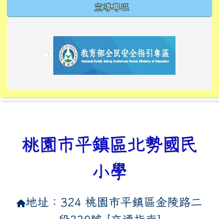
宣導專區
link to https://tyckids.ymps.tyc.edu.tw/
link to https://tyckids.ymps.tyc.edu.tw/
link to https://tyckids.ymps.tyc.edu.tw/
link to https://www.edusave.edu.tw/
link to https://eliteracy.edu.tw/Shorts/xiaoho
link to https://tyckids.ymps.tyc.edu.tw/
link to htt
link to http
link to http
link to https://tyckids.ymps.t
link to https://10000.gov.tw/
link to https://eliteracy.edu
link to https://10000.gov.tw/
link to https://tyckids.ymps.t
link to https://www.edusave.
link to https://i.win.org.tw
link to https://tyckids.ymps.t
link to https://tyckids.ymps.t
link to https://www.edusave.
link to https://tyckids.ymps.t
桃園市平鎮區北勢國民
小學
地址：324 桃園市平鎮區金陵路二