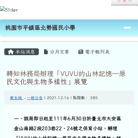
桃園市平鎮區北勢國民小學
跳至主內容區
導覽列
桃園市平鎮區北勢國民小學
頁尾區域
主內容區域
本站消息
分月文章
電子報列表
轉知林務局辦理「VUVU的山林記憶—原
民文化與生物多樣性」展覽
衛生組
-
一般公告
| 2021-12-16 | 點閱數： 385
一、該局即日起至111年6月30日於臺北市大安區
金山南路2段203巷22、24號之保育小站，辦理