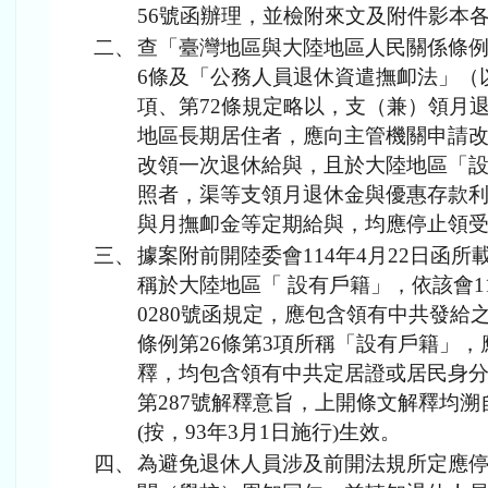
56號函辦理，並檢附來文及附件影本各
二、
查「臺灣地區與大陸地區人民關係條例
6條及「公務人員退休資遣撫卹法」（以
項、第72條規定略以，支（兼）領月
地區長期居住者，應向主管機關申請
改領一次退休給與，且於大陸地區「
照者，渠等支領月退休金與優惠存款
與月撫卹金等定期給與，均應停止領
三、
據案附前開陸委會114年4月22日函所
稱於大陸地區「 設有戶籍」，依該會114
0280號函規定，應包含領有中共發給
條例第26條第3項所稱「設有戶籍」，
釋，均包含領有中共定居證或居民身
第287號解釋意旨，上開條文解釋均溯
(按，93年3月1日施行)生效。
四、
為避免退休人員涉及前開法規所定應