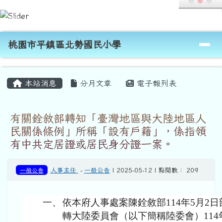
桃園市平鎮區北勢國民小學
跳至主內容區
導覽列
桃園市平鎮區北勢國民小學
頁尾區域
主內容區域
本站消息
分月文章
電子報列表
有關銓敘部轉知「臺灣地區與大陸地區人
民關係條例」所稱「設有戶籍」，係指領
有中共定居證或居民身分證一案。
一般公告
人事主任
-
一般公告
| 2025-05-12 | 點閱數： 209
一、
依本府人事處案陳銓敘部114年5月2日部退
轉大陸委員會（以下簡稱陸委會）114年4