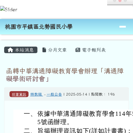
桃園市平鎮區北勢國民小學
跳至主內容區
導覽列
桃園市平鎮區北勢國民小學
頁尾區域
主內容區域
本站消息
分月文章
電子報列表
函轉中華溝通障礙教育學會辦理「溝通障
礙學術研討會」
研習資訊
特教組
-
一般公告
| 2025-05-14 | 點閱數： 196
一、
依據中華溝通障礙教育學會114年5
5號函辦理。
二、
旨揭辦理資訊如下(詳如計畫書)：