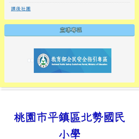
課後社團
宣導專區
link to https://tyckids.ymps.tyc.edu.tw/
link to https://tyckids.ymps.tyc.edu.tw/
link to https://tyckids.ymps.tyc.edu.tw/
link to https://www.edusave.edu.tw/
link to https://eliteracy.edu.tw/Shorts/xiaoho
link to https://tyckids.ymps.tyc.edu.tw/
link to htt
link to http
link to http
link to https://tyckids.ymps.t
link to https://10000.gov.tw/
link to https://eliteracy.edu
link to https://10000.gov.tw/
link to https://tyckids.ymps.t
link to https://www.edusave.
link to https://i.win.org.tw
link to https://tyckids.ymps.t
link to https://tyckids.ymps.t
link to https://www.edusave.
link to https://tyckids.ymps.t
桃園市平鎮區北勢國民
小學