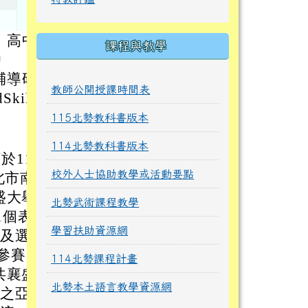
、高中
課程與教學
中
輔導研
教師公開授課時間表
ills
115北勢教科書版本
114北勢教科書版本
114
校外人士協助教學或活動要點
北市南
盛大舉
北勢武術課程教學
1個表
學習扶助資源網
家及選
參賽
114北勢課程計畫
共襄盛
北勢本土語言教學資源網
度之亞洲