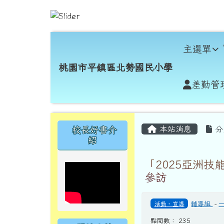
跳至主內容區
桃園市平鎮區北勢國民小
導覽列
主選單
桃園市平鎮區北勢國民小學
差勤管
頁尾區域
主內容區域
左邊區域內容
本站消息
分
校長好書介
紹
「2025亞洲技能競賽
參訪
活動、宣導
輔導組
-
點閱數： 235