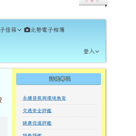
子信箱
北勢電子相簿
登入
右邊區域內容
評鑑專區
永續發展與環境教育
費
交通安全評鑑
健康促進評鑑
特教評鑑