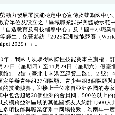
部勞動力發展署技能檢定中心宣傳及鼓勵國中小
等教育單位及設立之「區域職業試探與體驗示範
、「自造教育及科技輔導中心」及「國中小職業
等師生，免費參訪「2025亞洲技能競賽（WorldSk
Taipei 2025）」。
30年，我國再次取得國際性技能賽事主辦權，訂於
1月27日（星期四）至11月29日（星期六）假臺
覽館1、2館（臺北市南港區經貿二路1、2 號）
預定舉辦青年組37個職類、青少年組8個職類與
類的技能競賽，迎接上千位來自亞洲各國的專
其中包含超過28個亞洲的會員國，500位以上的
以及橫跨亞洲區域的其他國際友人約計1,500人
在多項技能與職業類別中同場較勁，為兩年一