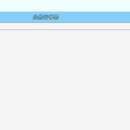
容
北勢行事曆