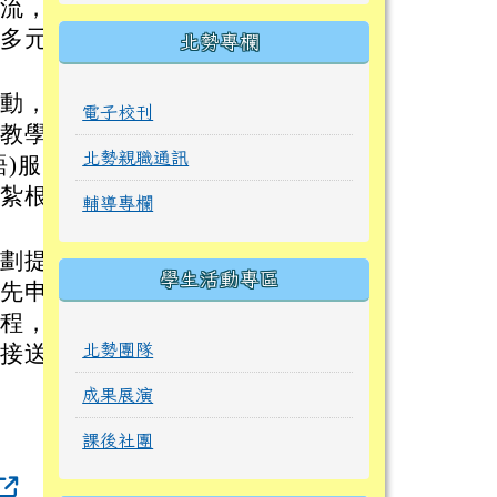
交流，強
更多元創
北勢專欄
活動，錯
電子校刊
外教學，
北勢親職通訊
)服
下紮根之
輔導專欄
規劃提供
學生活動專區
採先申請
行程，以
通接送與
北勢團隊
成果展演
。
課後社團