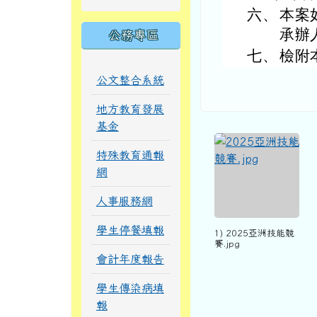
六、
本案
承辦人
公務專區
七、
檢附
公文整合系統
地方教育發展
基金
特殊教育通報
網
人事服務網
學生停餐填報
1) 2025亞洲技能競
賽.jpg
會計年度報告
學生傳染病填
報