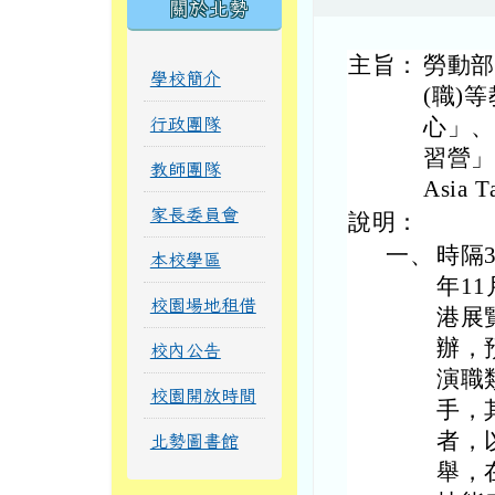
關於北勢
主旨：
勞動
學校簡介
(職)
心」
行政團隊
習營」
教師團隊
Asia 
家長委員會
說明：
一、
時隔
本校學區
年1
校園場地租借
港展
辦，
校內公告
演職
校園開放時間
手，
者，
北勢圖書館
舉，