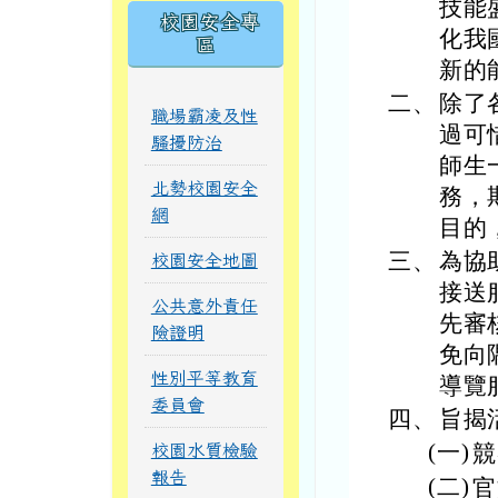
技能
校園安全專
化我
區
新的
二、
除了
職場霸凌及性
過可
騷擾防治
師生
北勢校園安全
務，
網
目的
三、
為協
校園安全地圖
接送
公共意外責任
先審
險證明
免向
性別平等教育
導覽
委員會
四、
旨揭
(一)
競賽
校園水質檢驗
報告
(二)
官方