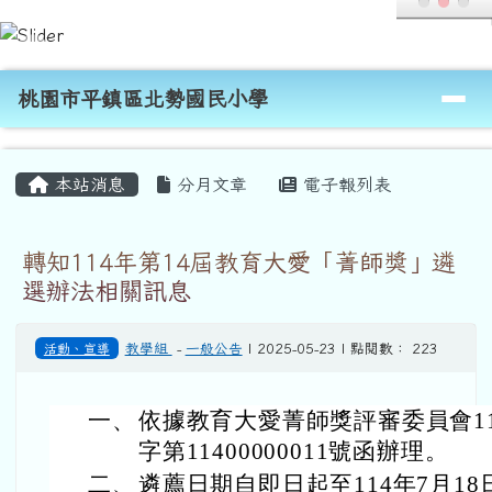
桃園市平鎮區北勢國民小學
跳至主內容區
導覽列
桃園市平鎮區北勢國民小學
頁尾區域
主內容區域
本站消息
分月文章
電子報列表
轉知114年第14屆教育大愛「菁師獎」遴
選辦法相關訊息
活動、宣導
教學組
-
一般公告
| 2025-05-23 | 點閱數： 223
一、
依據教育大愛菁師獎評審委員會114
字第11400000011號函辦理。
二、
遴薦日期自即日起至114年7月18