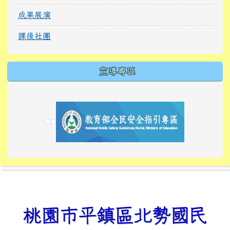
成果展演
課後社團
宣導專區
link to https://tyckids.ymps.tyc.edu.tw/
link to https://tyckids.ymps.tyc.edu.tw/
link to https://tyckids.ymps.tyc.edu.tw/
link to https://www.edusave.edu.tw/
link to https://eliteracy.edu.tw/Shorts/xiaoho
link to https://tyckids.ymps.tyc.edu.tw/
link to htt
link to http
link to http
link to https://tyckids.ymps.t
link to https://10000.gov.tw/
link to https://eliteracy.edu
link to https://10000.gov.tw/
link to https://tyckids.ymps.t
link to https://www.edusave.
link to https://i.win.org.tw
link to https://tyckids.ymps.t
link to https://tyckids.ymps.t
link to https://www.edusave.
link to https://tyckids.ymps.t
桃園市平鎮區北勢國民