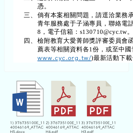
憑。
三、
倘有本案相關問題，請逕洽業務
青年服務處于子涵專員，聯絡電話：（0
8，電子信箱：s130710@cyc.tw
四、
檢附教育大愛菁師獎評審委員會
薦表等相關資料各1份，或至中國
www.cyc.org.tw/
)最新活動下
1) 376735100E_11
2) 376735100E_11
3) 376735100E_11
40046169_ATTAC
40046169_ATTAC
40046169_ATTAC
H5.docx
H4.pdf
H3.pdf