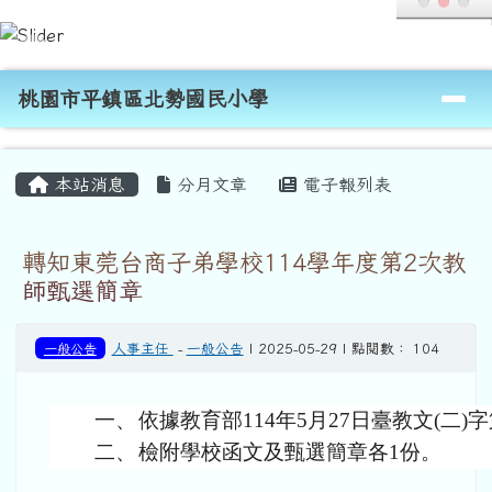
桃園市平鎮區北勢國民小學
跳至主內容區
導覽列
桃園市平鎮區北勢國民小學
頁尾區域
主內容區域
本站消息
分月文章
電子報列表
轉知東莞台商子弟學校114學年度第2次教
師甄選簡章
一般公告
人事主任
-
一般公告
| 2025-05-29 | 點閱數： 104
一、
依據教育部114年5月27日臺教文(二)字第
二、
檢附學校函文及甄選簡章各1份。