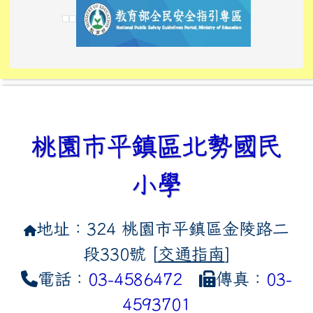
link to https://tyckids.ymps.t
link to https://10000.gov.tw/
link to https://eliteracy.edu
link to https://10000.gov.tw/
link to https://tyckids.ymps.t
link to https://www.edusave.
link to https://i.win.org.tw
link to https://tyckids.ymps.t
link to https://tyckids.ymps.t
link to https://www.edusave.
link to https://tyckids.ymps.t
桃園市平鎮區北勢國民
小學
地址：324 桃園市平鎮區金陵路二
段330號 [
交通指南
]
電話：
03-4586472
傳真：
03-
4593701