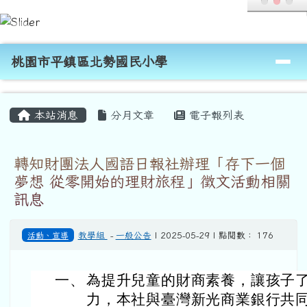
桃園市平鎮區北勢國民小學
跳至主內容區
導覽列
桃園市平鎮區北勢國民小學
頁尾區域
主內容區域
本站消息
分月文章
電子報列表
轉知財團法人國語日報社辦理「存下一個
夢想 從零開始的理財旅程」徵文活動相關
訊息
活動、宣導
教學組
-
一般公告
| 2025-05-29 | 點閱數： 176
一、
為提升兒童的財商素養，讓孩子
力，本社與臺灣新光商業銀行共同