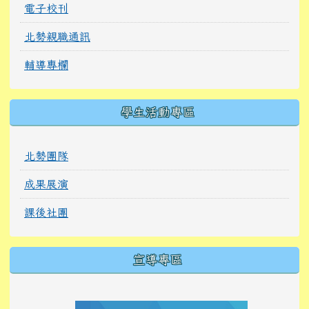
電子校刊
北勢親職通訊
輔導專欄
學生活動專區
北勢團隊
成果展演
課後社團
宣導專區
link to https://tyckids.ymps.tyc.edu.tw/
link to https://tyckids.ymps.tyc.edu.tw/
link to https://tyckids.ymps.tyc.edu.tw/
link to https://www.edusave.edu.tw/
link to https://eliteracy.edu.tw/Shorts/xiaoho
link to https://tyckids.ymps.tyc.edu.tw/
link to htt
link to http
link to http