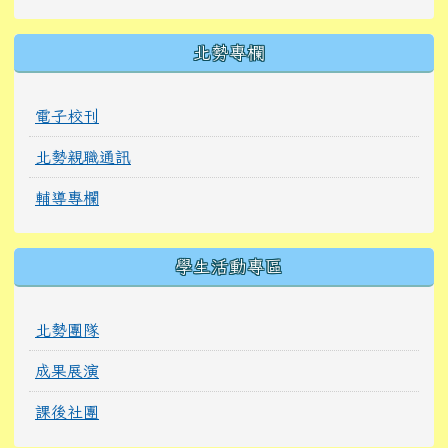
北勢團隊
成果展演
課後社團
宣導專區
link to https://tyckids.ymps.tyc.edu.tw/
link to https://tyckids.ymps.tyc.edu.tw/
link to https://tyckids.ymps.tyc.edu.tw/
link to https://www.edusave.edu.tw/
link to https://eliteracy.edu.tw/Shorts/xiaoho
link to https://tyckids.ymps.tyc.edu.tw/
link to htt
link to http
link to http
link to https://tyckids.ymps.t
link to https://10000.gov.tw/
link to https://eliteracy.edu
link to https://10000.gov.tw/
link to https://tyckids.ymps.t
link to https://www.edusave.
link to https://i.win.org.tw
link to https://tyckids.ymps.t
link to https://tyckids.ymps.t
link to https://www.edusave.
link to https://tyckids.ymps.t
桃園市平鎮區北勢國民