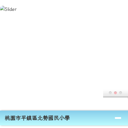
桃園市平鎮區北勢國民小學
跳至主內容區
導覽列
桃園市平鎮區北勢國民小學
頁尾區域
主內容區域
本站消息
分月文章
電子報列表
轉知「桃園市2025未來教育國際論壇」活
動相關訊息
活動、宣導
教學組
-
一般公告
| 2025-05-29 | 點閱數： 236
一、
依據「桃園市2025未來教育國
二、
為讓教師了解如何培育學生成為具
世界公民與全球競爭力的未來人才