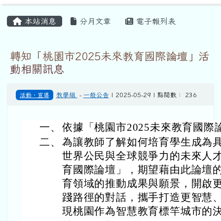
育國際論壇」，期望藉由此論壇
育領域的推動成果與願景，開啟
踐路徑的對話，攜手打造更智慧
現桃園作為智慧教育標竿城市的
三、
旨揭活動相關資訊說明如下：
(一)
論壇議題：AI教育X永續使命
(二)
活動對象：全國教師及家長或
歡迎一同共襄盛舉。
(三)
活動時間：114年6月7日（星
0分。
(四)
活動地點：桃園市私立元智大
園市中壢區遠東路135號－元
(五)
報名方式：為擴大活動辦理效益
3日（星期二）為止，請逕至
名（網址：
https://www4.ins