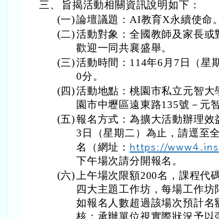
下午場次請分開報名。
(六)
上午場次限額200名，課程代碼
四大主題工作坊，每場工作坊
如報名人數超過該場次預計名
核；承辦單位視實際狀況予以
作坊課程代碼：5009770。
(七)
研習時數：全程參與上午場次
全程參與下午場次者，核予研
(八)
如非教師身份參加者，請至（
D65Kd
）完成報名。
四、
本局同意本市全程參與活動之教
活動相關訊息請洽承辦學校聯絡
連絡電話：（03）4287288分機11
五、
活動詳情請逕至官網查詢（網址
v.com.tw/event/forum/2025/
六、
檢附旨案實施計畫及海報各1份。