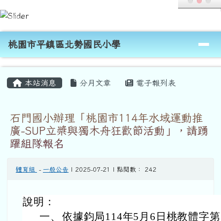
桃園市平鎮區北勢國民小學
跳至主內容區
導覽列
桃園市平鎮區北勢國民小學
頁尾區域
主內容區域
本站消息
分月文章
電子報列表
石門國小辦理「桃園市114年水域運動推
廣-SUP立槳與獨木舟狂歡節活動」，請踴
躍組隊報名
體育組
-
一般公告
| 2025-07-21 | 點閱數： 242
說明：
一、
依據鈞局114年5月6日桃教體字第11