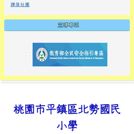
課後社團
宣導專區
link to https://tyckids.ymps.tyc.edu.tw/
link to https://tyckids.ymps.tyc.edu.tw/
link to https://tyckids.ymps.tyc.edu.tw/
link to https://www.edusave.edu.tw/
link to https://eliteracy.edu.tw/Shorts/xiaoho
link to https://tyckids.ymps.tyc.edu.tw/
link to htt
link to http
link to http
link to https://tyckids.ymps.t
link to https://10000.gov.tw/
link to https://eliteracy.edu
link to https://10000.gov.tw/
link to https://tyckids.ymps.t
link to https://www.edusave.
link to https://i.win.org.tw
link to https://tyckids.ymps.t
link to https://tyckids.ymps.t
link to https://www.edusave.
link to https://tyckids.ymps.t
桃園市平鎮區北勢國民
小學