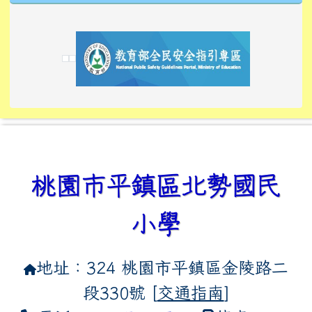
link to https://tyckids.ymps.tyc.edu.tw/
link to https://tyckids.ymps.tyc.edu.tw/
link to https://tyckids.ymps.tyc.edu.tw/
link to https://www.edusave.edu.tw/
link to https://eliteracy.edu.tw/Shorts/xiaoho
link to https://tyckids.ymps.tyc.edu.tw/
link to htt
link to http
link to http
link to https://tyckids.ymps.t
link to https://10000.gov.tw/
link to https://eliteracy.edu
link to https://10000.gov.tw/
link to https://tyckids.ymps.t
link to https://www.edusave.
link to https://i.win.org.tw
link to https://tyckids.ymps.t
link to https://tyckids.ymps.t
link to https://www.edusave.
link to https://tyckids.ymps.t
桃園市平鎮區北勢國民
小學
地址：324 桃園市平鎮區金陵路二
段330號 [
交通指南
]