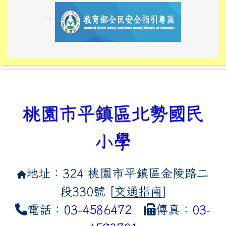
link to https://www.edusave.edu.tw/
link to https://eliteracy.edu.tw/Shorts/xiaoho
link to https://tyckids.ymps.tyc.edu.tw/
link to htt
link to http
link to http
link to https://tyckids.ymps.t
link to https://10000.gov.tw/
link to https://eliteracy.edu
link to https://10000.gov.tw/
link to https://tyckids.ymps.t
link to https://www.edusave.
link to https://i.win.org.tw
link to https://tyckids.ymps.t
link to https://tyckids.ymps.t
link to https://www.edusave.
link to https://tyckids.ymps.t
桃園市平鎮區北勢國民
小學
地址：324 桃園市平鎮區金陵路二
段330號 [
交通指南
]
電話：
03-4586472
傳真：
03-