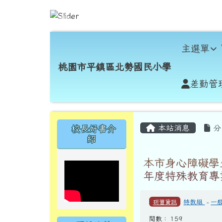
跳至主內容區
桃園市平鎮區北勢國民小
導覽列
主選單
桃園市平鎮區北勢國民小學
差勤管
頁尾區域
主內容區域
左邊區域內容
本站消息
分
校長好書介
紹
本市身心障礙學
年度特殊教育專
研習資訊
特教組
-
一
閱數： 159