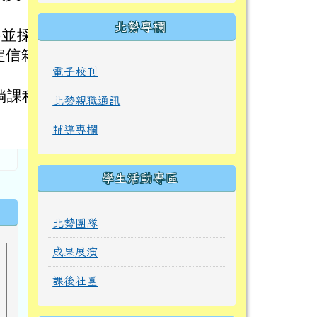
北勢專欄
)並採
定信箱
電子校刊
倘課程
北勢親職通訊
輔導專欄
學生活動專區
北勢團隊
成果展演
課後社團