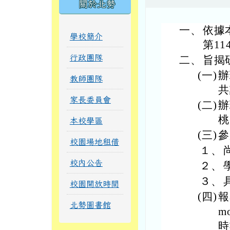
關於北勢
一、
依據
學校簡介
第11
行政團隊
二、
旨揭
(一)
辦
教師團隊
共
家長委員會
(二)
辦
桃
本校學區
(三)
參
校園場地租借
１、
校內公告
２、
３、
校園開放時間
(四)
報
北勢圖書館
mo
時