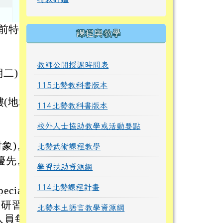
學前特字
課程與教學
教師公開授課時間表
期二)，
115北勢教科書版本
(地址:
114北勢教科書版本
校外人士協助教學或活動要點
象)。
北勢武術課程教學
優先。
學習扶助資源網
114北勢課程計畫
ial.
保研習
北勢本土語言教學資源網
人員每