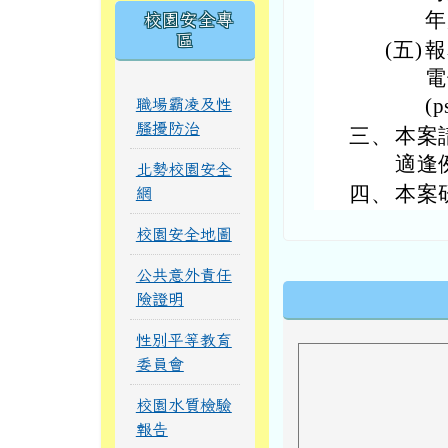
年
校園安全專
區
(五)
報
電
(p
職場霸凌及性
騷擾防治
三、
本案
適逢
北勢校園安全
四、
本案
網
校園安全地圖
公共意外責任
下中區域內
險證明
性別平等教育
委員會
校園水質檢驗
報告