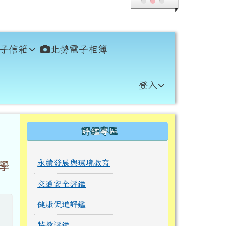
子信箱
北勢電子相簿
登入
右邊區域內容
評鑑專區
永續發展與環境教育
學
交通安全評鑑
健康促進評鑑
特教評鑑