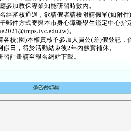
應參加教保專業知能研習時數內。
名經審核通過，欲請假者請檢附請假單(如附件
子郵件方式寄與本市身心障礙學生鑑定中心指
se2021@tmps.tyc.edu.tw)。
請各校(園)本權責核予參加人員公(差)假登記，
例假日，得於活動結束後2年內覈實補休。
研習計畫請至報名網站下載。
容
北勢行事曆