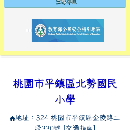
宣導專區
link to https://tyckids.ymps.tyc.edu.tw/
link to https://tyckids.ymps.tyc.edu.tw/
link to https://tyckids.ymps.tyc.edu.tw/
link to https://www.edusave.edu.tw/
link to https://eliteracy.edu.tw/Shorts/xiaoho
link to https://tyckids.ymps.tyc.edu.tw/
link to htt
link to http
link to http
link to https://tyckids.ymps.t
link to https://10000.gov.tw/
link to https://eliteracy.edu
link to https://10000.gov.tw/
link to https://tyckids.ymps.t
link to https://www.edusave.
link to https://i.win.org.tw
link to https://tyckids.ymps.t
link to https://tyckids.ymps.t
link to https://www.edusave.
link to https://tyckids.ymps.t
桃園市平鎮區北勢國民
小學
地址：324 桃園市平鎮區金陵路二
段330號 [
交通指南
]