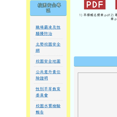
校園安全專
區
1) 早療報名簡章.pdf
2)
章.p
職場霸凌及性
騷擾防治
北勢校園安全
網
下中區域內
校園安全地圖
公共意外責任
險證明
性別平等教育
委員會
校園水質檢驗
報告