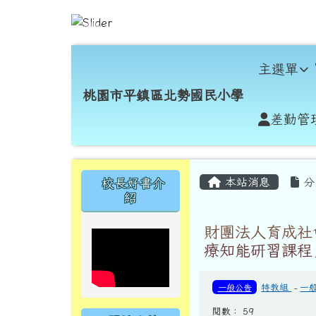
跳至主內容區
桃園市平鎮區北勢國民小
導覽列
主選單
桃園市平鎮區北勢國民小學
差勤管
頁尾區域
主內容區域
左邊區域內容
本站消息
分
校長好書介
紹
財團法人育成社
療知能研習課程
一般公告
特教組
-
一
閱數： 59