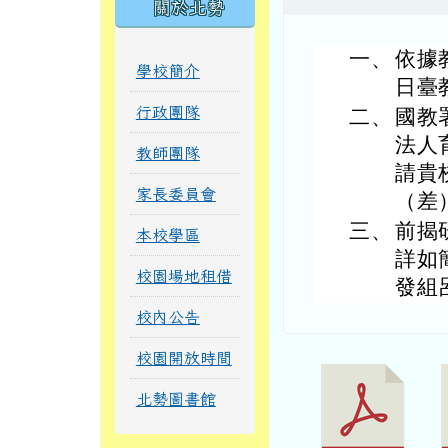
關於北勢
一、
依據
學校簡介
日臺教
行政團隊
二、
國教
法人
教師團隊
請貴
家長委員會
（差
三、
前揭
本校學區
詳如
校園場地租借
發組呂
校內公告
校園開放時間
北勢圖書館