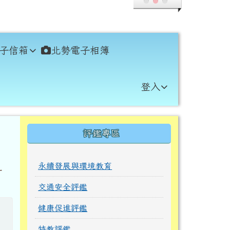
子信箱
北勢電子相簿
登入
右邊區域內容
評鑑專區
永續發展與環境教育
早
交通安全評鑑
健康促進評鑑
特教評鑑