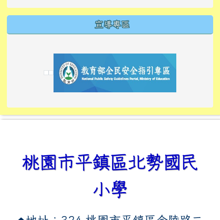
宣導專區
link to https://tyckids.ymps.tyc.edu.tw/
link to https://tyckids.ymps.tyc.edu.tw/
link to https://tyckids.ymps.tyc.edu.tw/
link to https://www.edusave.edu.tw/
link to https://eliteracy.edu.tw/Shorts/xiaoho
link to https://tyckids.ymps.tyc.edu.tw/
link to htt
link to http
link to http
link to https://tyckids.ymps.t
link to https://10000.gov.tw/
link to https://eliteracy.edu
link to https://10000.gov.tw/
link to https://tyckids.ymps.t
link to https://www.edusave.
link to https://i.win.org.tw
link to https://tyckids.ymps.t
link to https://tyckids.ymps.t
link to https://www.edusave.
link to https://tyckids.ymps.t
桃園市平鎮區北勢國民
小學
地址：324 桃園市平鎮區金陵路二