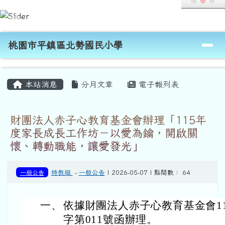
桃園市平鎮區北勢國民小學
跳至主內容區
導覽列
桃園市平鎮區北勢國民小學
頁尾區域
主內容區域
本站消息
分月文章
電子報列表
財團法人赤子心教育基金會辦理「115年
度家長成長工作坊－以愛為鑰，開啟關
懷、轉動職能，讓愛發光」
一般公告
特教組
-
一般公告
| 2026-05-07 | 點閱數： 64
一、
依據財團法人赤子心教育基金會115
字第011號函辦理。