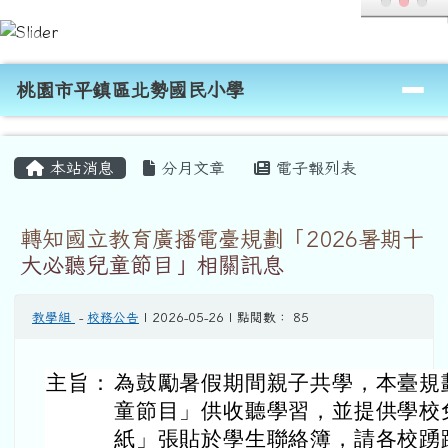
桃園市平鎮區北勢國民小學
跳至主內容區
導覽列
桃園市平鎮區北勢國民小學
頁尾區域
主內容區域
本站消息
分月文章
電子報列表
轉知國立教育廣播電臺規劃「2026暑期十
大必聽兒童節目」相關訊息
教學組
-
校務公告
| 2026-05-26 | 點閱數： 85
主旨：
為鼓勵暑假期間親子共學，本臺規劃
童節目」供收聽學習，並提供學校
紙」張貼於學生聯絡簿，請各校踴