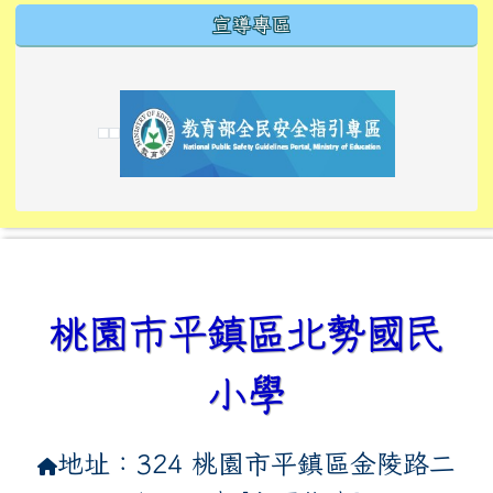
宣導專區
link to https://tyckids.ymps.tyc.edu.tw/
link to https://tyckids.ymps.tyc.edu.tw/
link to https://tyckids.ymps.tyc.edu.tw/
link to https://www.edusave.edu.tw/
link to https://eliteracy.edu.tw/Shorts/xiaoho
link to https://tyckids.ymps.tyc.edu.tw/
link to htt
link to http
link to http
link to https://tyckids.ymps.t
link to https://10000.gov.tw/
link to https://eliteracy.edu
link to https://10000.gov.tw/
link to https://tyckids.ymps.t
link to https://www.edusave.
link to https://i.win.org.tw
link to https://tyckids.ymps.t
link to https://tyckids.ymps.t
link to https://www.edusave.
link to https://tyckids.ymps.t
桃園市平鎮區北勢國民
小學
地址：324 桃園市平鎮區金陵路二