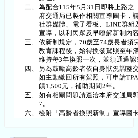
二、
為配合115年5月31日即將上路
府交通局已製作相關宣導圖卡，
社群媒體、電子看板、LINE群
宣導，以利民眾及早瞭解新制內
三、
依新制規定，70歲至74歲長者
教育課程後，始得換發駕照至年滿
維持每3年換照一次，並須通過認
四、
另為鼓勵高齡者依自身狀況調整交
如主動繳回所有駕照，可申請TP
饋1,500元，補助期間2年。
五、
如有相關問題請逕洽本府交通局郭小姐(0
7。
六、
檢附「高齡者換照新制」宣導圖卡